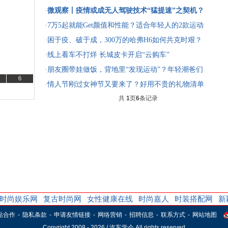
·
微观察丨疫情或成无人驾驶技术“猛提速”之契机？
·7万5起就能Get颜值和性能？适合年轻人的2款运动
型轿车推荐
·困于疫、破于成，300万的哈弗H6如何共克时艰？
·线上看车不打烊 长城皮卡开启“云购车”
·朋友圈带娃做饭，背地里“发现运动”？年轻潮爸们
6
究竟爱啥车
·情人节刚过女神节又要来了？好用不贵的礼物清单
共
1
页
6
条记录
给你准备好了！
选车
购车
时尚娱乐网
复古时尚网
女性健康在线
时尚嘉人
时装搭配网
新
站合作
-
隐私条款
-
申请友情链接
-
网络营销
-
招聘信息
-
联系方式
-
网站地图
Copyright 2008 -
2026 / 汽车学会 All rights reserved.