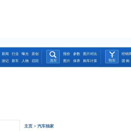
新闻
行业
曝光
原创
报价
参数
图片对比
经销
游记
新车
人物
召回
图片
保养
购车计算
团 购
主页
汽车独家
>